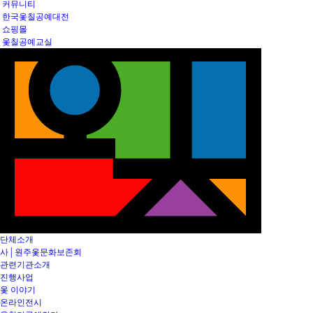
커뮤니티
한국옻칠공예대전
쇼핑몰
옻칠공예교실
단체소개
사│원주옻문화보존회
관련기관소개
진행사업
옻 이야기
온라인전시