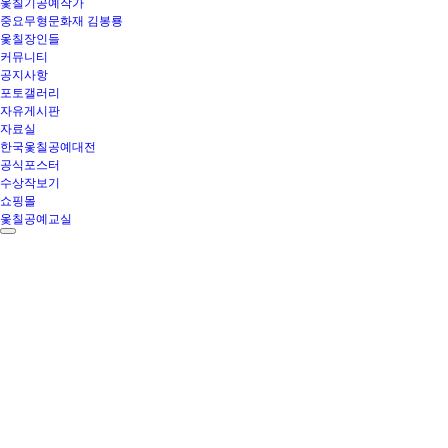
옻칠기공예작가
중요무형문화재 김봉룡
옻칠장인들
커뮤니티
공지사항
포토갤러리
자유게시판
자료실
한국옻칠공예대전
공식포스터
수상작보기
쇼핑몰
옻칠공예교실