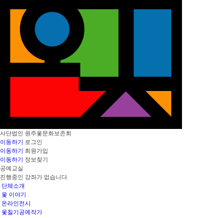
사단법인
원주옻문화보존회
이동하기
로그인
이동하기
회원가입
이동하기
정보찾기
공예교실
진행중인 강좌가 없습니다.
단체소개
옻 이야기
온라인전시
옻칠기공예작가